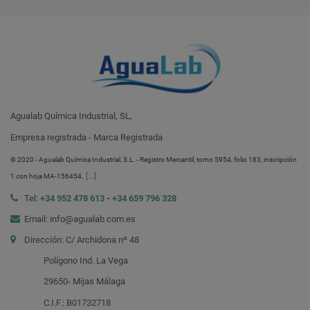
Agualab Química Industrial, SL,
Empresa registrada - Marca Registrada
® 2020 - Agualab Química Industrial, S.L. - Registro Mercantil, tomo 5954, folio 183, inscripción
.
[...]
1 con hoja MA-156454
Tel:
+34 952 478 613
-
+34 659 796 328
Email: info@agualab.com.es
Dirección: C/ Archidona nº 48
Polígono Ind. La Vega
29650- Mijas Málaga
C.I.F.: B01732718