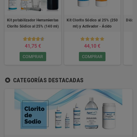
Kit potabilizador Herramientas
Kit Clorito Sódico al 25% (250
Dióxid
Clorito Sódico al 25% (140 ml)
ml) y Activador - Ácido
+ Activador - Ácido Clorhídrico
Clorhídrico 4%
4%
41,75 €
44,10 €
COMPRAR
COMPRAR
CATEGORÍAS DESTACADAS
stars