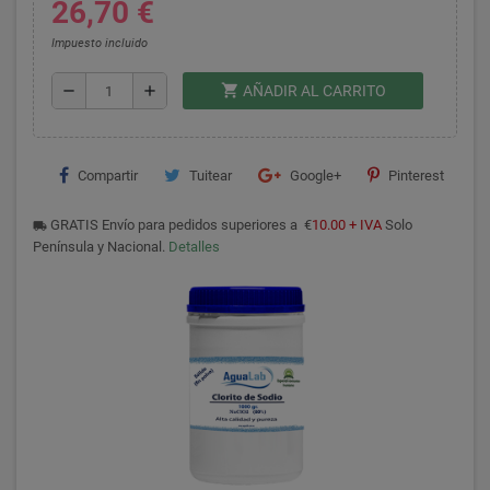
26,70 €
Impuesto incluido
shopping_cart
remove
add
AÑADIR AL CARRITO
Compartir
Tuitear
Google+
Pinterest
GRATIS Envío para pedidos superiores a €
10.00 + IVA
Solo
local_shipping
Península y Nacional.
Detalles