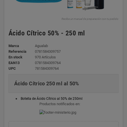
Recibe un manual de preparación con tu pedido
Ácido Cítrico 50% - 250 ml
Marca
Agualab
Referencia
0781584309757
En stock
970 Artículos
EAN13
0781584309764
UPC
781584309764
Ácido Cítrico 250 ml al 50%
●
Botella de Ácido Cítrico al 50% de 250ml
Productos notificados en: