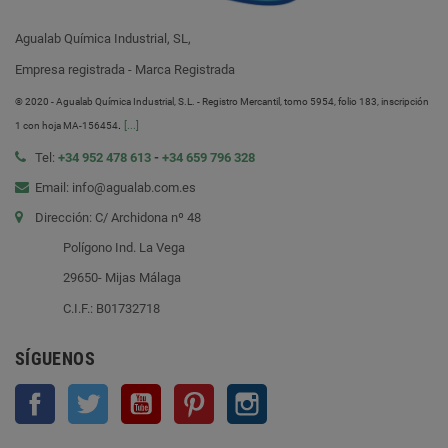
Agualab Química Industrial, SL,
Empresa registrada - Marca Registrada
® 2020 - Agualab Química Industrial, S.L. - Registro Mercantil, tomo 5954, folio 183, inscripción
.
[...]
1 con hoja MA-156454
Tel:
+34 952 478 613
-
+34 659 796 328
Email: info@agualab.com.es
Dirección: C/ Archidona nº 48
Polígono Ind. La Vega
29650- Mijas Málaga
C.I.F.: B01732718
SÍGUENOS
Facebook
Twitter
YouTube
Pinterest
Instagram