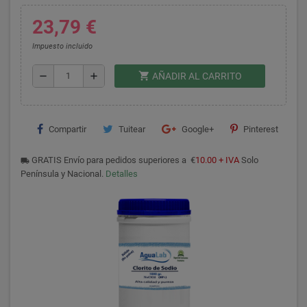
23,79 €
Impuesto incluido
shopping_cart
remove
add
AÑADIR AL CARRITO
Compartir
Tuitear
Google+
Pinterest
GRATIS Envío para pedidos superiores a €
10.00 + IVA
Solo
local_shipping
Península y Nacional.
Detalles