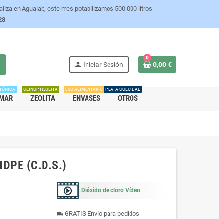
iza en Agualab, este mes potabilizamos 500.000 litros.
28
0
h
person
Iniciar Sesión
0,00 €
TÓNICA
CLINOPTILOLITA
USO ALIMENTARIO
PLATA COLOIDAL
 MAR
ZEOLITA
ENVASES
OTROS
HDPE (C.D.S.)
Dióxido de cloro Vídeo
GRATIS Envío para pedidos
local_shipping