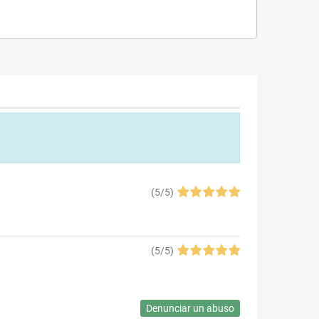
(
5
/
5
)
(
5
/
5
)
Denunciar un abuso