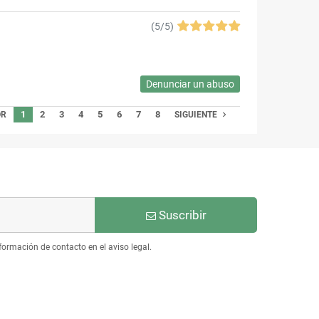
(
5
/
5
)
Denunciar un abuso
1
2
3
4
5
6
7
8

OR
SIGUIENTE
Suscribir
ormación de contacto en el aviso legal.