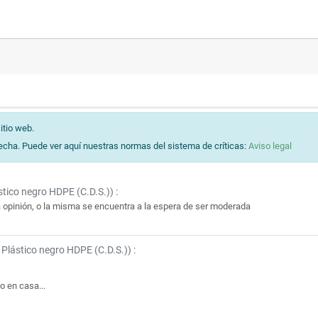
itio web.
echa. Puede ver aquí nuestras normas del sistema de críticas:
Aviso legal
stico negro HDPE (C.D.S.)
) :
na opinión, o la misma se encuentra a la espera de ser moderada
 Plástico negro HDPE (C.D.S.)
) :
o en casa...