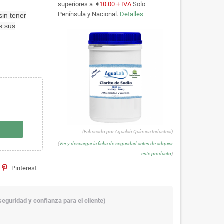
superiores a €
10.00 + IVA
Solo
Península y Nacional.
Detalles
sin tener
s sus
(Fabricado por Agualab Química Industrial)
(
Ver y descargar la ficha de seguridad antes de adquirir
este producto
)
Pinterest
seguridad y confianza para el cliente)