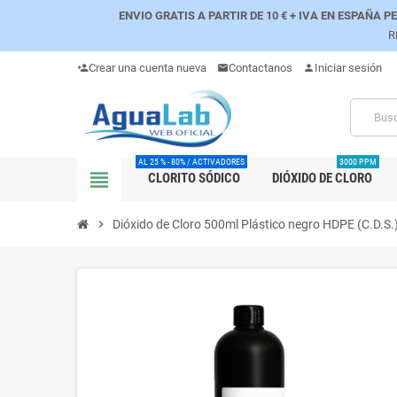
ENVIO GRATIS A PARTIR DE 10 € + IVA EN ESPAÑA 
R
Crear una cuenta nueva
Contactanos
Iniciar sesión
person_add
mail
person
AL 25 % - 80% / ACTIVADORES
3000 PPM
view_headline
CLORITO SÓDICO
DIÓXIDO DE CLORO
chevron_right
Dióxido de Cloro 500ml Plástico negro HDPE (C.D.S.