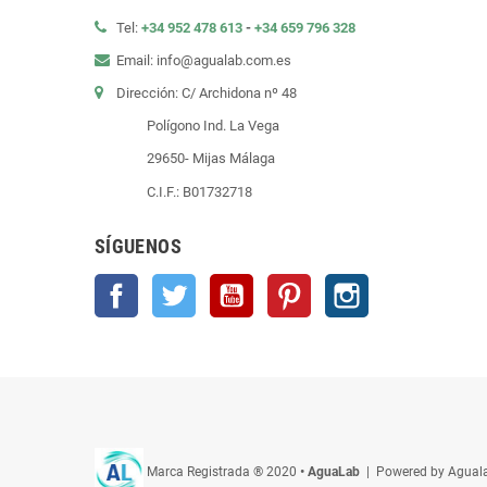
Tel:
+34 952 478 613
-
+34 659 796 328
Email: info@agualab.com.es
Dirección: C/ Archidona nº 48
Polígono Ind. La Vega
29650- Mijas Málaga
C.I.F.: B01732718
SÍGUENOS
Facebook
Twitter
YouTube
Pinterest
Instagram
Marca Registrada ® 2020
• AguaLab
| Powered by Agual