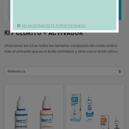
NO MOSTRAR ESTE POPUP DE NUEVO.
KIT CLORITO + ACTIVADOR
Ofrecemos los kit en todos los tamaños compuesto del clorito sódico
más el activador que es el ácido clorhídrico y otros con el ácido cítrico.
Relevancia